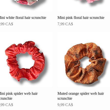
ini white floral hair scrunchie
Schnellansicht
Mini pink floral hair scrunchie
Schnellansicht
reis
Preis
,99 CA$
7,99 CA$
ini pink spider web hair
Schnellansicht
Muted orange spider web hair
Schnellansicht
crunchie
scrunchie
reis
Preis
,99 CA$
9,99 CA$