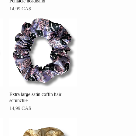
Pentacle headband
Schnellansicht
Preis
14,99 CA$
Extra large satin coffin hair
Schnellansicht
scrunchie
Preis
14,99 CA$