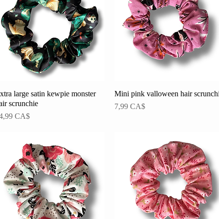
xtra large satin kewpie monster
Schnellansicht
Mini pink valloween hair scrunch
Schnellansicht
air scrunchie
Preis
7,99 CA$
reis
4,99 CA$