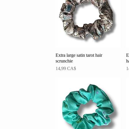
Extra large satin tarot hair
Schnellansicht
E
scrunchie
h
Preis
P
14,99 CA$
1