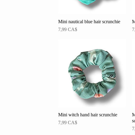
Mini nautical blue hair scrunchie
Schnellansicht
M
Preis
P
7,99 CA$
7
Mini witch hand hair scrunchie
Schnellansicht
M
s
Preis
7,99 CA$
P
7