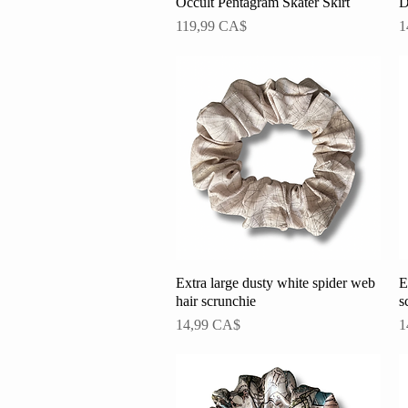
Occult Pentagram Skater Skirt
Schnellansicht
D
Preis
P
119,99 CA$
1
Extra large dusty white spider web
Schnellansicht
E
hair scrunchie
s
Preis
P
14,99 CA$
1