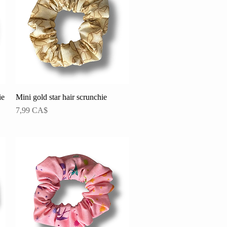
ie
Mini gold star hair scrunchie
Schnellansicht
Preis
7,99 CA$