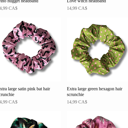
ino nugget headband
Schnellansicht
Love witch headband
Schnellansicht
reis
Preis
4,99 CA$
14,99 CA$
xtra large satin pink bat hair
Schnellansicht
Extra large green hexagon hair
Schnellansicht
crunchie
scrunchie
reis
Preis
4,99 CA$
14,99 CA$