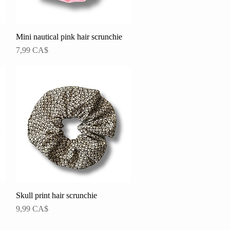
Mini nautical pink hair scrunchie
Schnellansicht
Preis
7,99 CA$
Skull print hair scrunchie
Schnellansicht
Preis
9,99 CA$