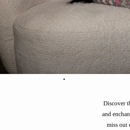
Discover t
and enchant
miss out 