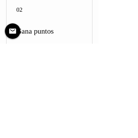
02
Gana puntos
Purchase a product
1 punto por cada CAD 1 gastado
Sign up to the site
25 puntos
Follow on social media
10 puntos